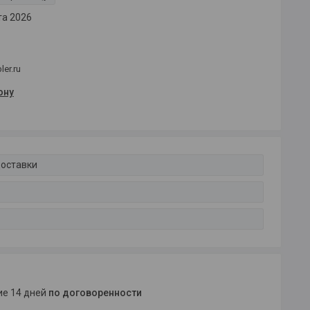
та 2026
er.ru
ону
доставки
ние 14 дней
по договоренности