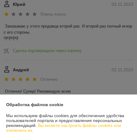
Юрий
03.11.2023
Очень плохо
Заказываю у этого продавца второй раз. И второй раз полный игнор 
с его стороны.

👎👎👎👎
Сделка подтверждена через корзину
Андрей
02.11.2023
Отлично
Отлично! Супер! Рекомендую всем
Показать все отзывы
Обработка файлов cookie
Мы используем файлы cookies для обеспечения удобства
пользователей портала и предоставления персональных
О нас
рекомендаций.
Вы можете настроить файлы cookies или
отключить их.