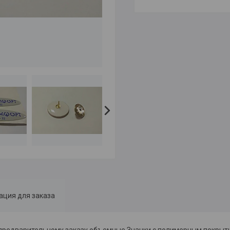
ция для заказа
предварительному заказу объемные Значки с полимерным покрыт