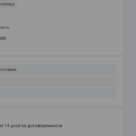
розницу
er.ru
ону
доставки
ние 14 дней
по договоренности