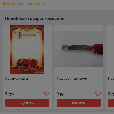
Все условия оплаты
Подобные товары компании
Сертификаты
Подарочные ножи
По
3
1
3
руб.
руб.
р
Купить
Купить