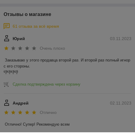
Отзывы о магазине
61 отзыва за всё время
Юрий
03.11.2023
Очень плохо
Заказываю у этого продавца второй раз. И второй раз полный игнор 
с его стороны.

👎👎👎👎
Сделка подтверждена через корзину
Андрей
02.11.2023
Отлично
Отлично! Супер! Рекомендую всем