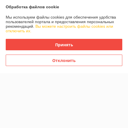
Показать все отзывы
Обработка файлов cookie
Мы используем файлы cookies для обеспечения удобства
О нас
пользователей портала и предоставления персональных
рекомендаций.
Вы можете настроить файлы cookies или
отключить их.
Контакты
Принять
Доставка и оплата
Отклонить
График работы
Полная версия сайта
Политика обработки cookies
Сайт создан на платформе Deal.by
Информация для покупателя