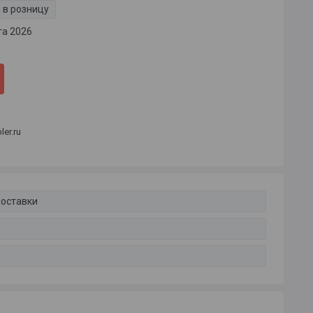
 в розницу
та 2026
er.ru
доставки