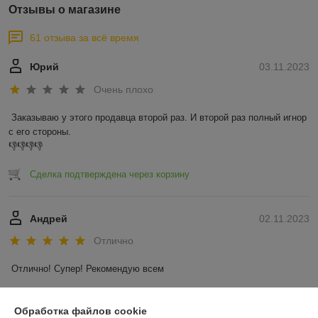
Отзывы о магазине
61 отзыва за всё время
Юрий
03.11.2023
Очень плохо
Заказываю у этого продавца второй раз. И второй раз полный игнор 
с его стороны.

👎👎👎👎
Сделка подтверждена через корзину
Андрей
02.11.2023
Отлично
Отлично! Супер! Рекомендую всем
Показать все отзывы
Обработка файлов cookie