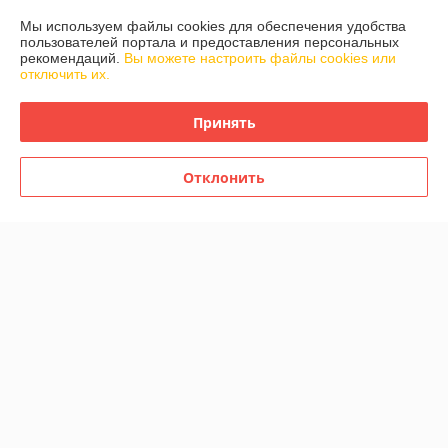
Мы используем файлы cookies для обеспечения удобства
О нас
пользователей портала и предоставления персональных
рекомендаций.
Вы можете настроить файлы cookies или
отключить их.
Контакты
Принять
Доставка и оплата
Отклонить
График работы
Полная версия сайта
Политика обработки cookies
Сайт создан на платформе Deal.by
Информация для покупателя
Индивидуальный предприниматель:
ИП Кобрусев Константин
Сергеевич
220025, Есенина 6-1-558