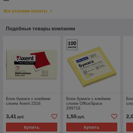
Все условия оплаты
Подобные товары компании
Блок бумаги с клейким
Блок бумаги с клейким
Бло
слоем Axent 2316
слоем OfficeSpace
сло
299716
3,41
1,55
2,
руб.
руб.
Купить
Купить