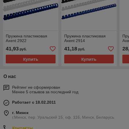
Пружина пластиковая
Пружина пластиковая
Пру
Axent 2922
Axent 2914
Axe
41,93
41,18
28
руб.
руб.
Купить
Купить
О нас
Рейтинг не сформирован
Менее 5 отзывов за последний год
Работает с 18.02.2011
г. Минск
г.Минск, пер. Уральский 15, оф. 116, Минск, Беларусь
Контакты