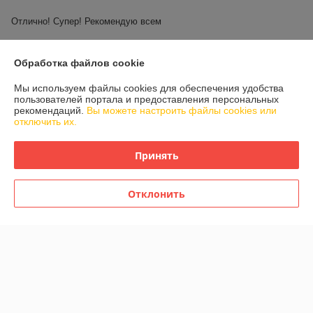
Отлично! Супер! Рекомендую всем
Показать все отзывы
Обработка файлов cookie
Мы используем файлы cookies для обеспечения удобства
О нас
пользователей портала и предоставления персональных
рекомендаций.
Вы можете настроить файлы cookies или
отключить их.
Контакты
Принять
Доставка и оплата
Отклонить
График работы
Полная версия сайта
Политика обработки cookies
Сайт создан на платформе Deal.by