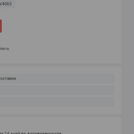
V4065
er.ru
доставки
ние 14 дней
по договоренности