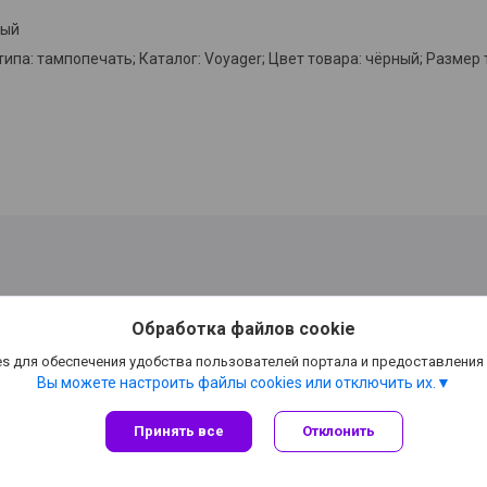
ный
а: тампопечать; Каталог: Voyager; Цвет товара: чёрный; Размер тов
Обработка файлов cookie
s для обеспечения удобства пользователей портала и предоставления
Вы можете настроить файлы cookies или отключить их.
Принять все
Отклонить
Сайт создан на платформе Deal.by
Политика обработки файлов cookies
тура Рекламы» работаем только по безналичному расчету |
Пожаловаться н