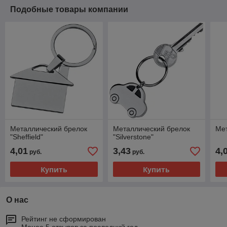
Подобные товары компании
Металлический брелок
Металлический брелок
Ме
"Sheffield"
"Silverstone"
4,01
3,43
4,
руб.
руб.
Купить
Купить
О нас
Рейтинг не сформирован