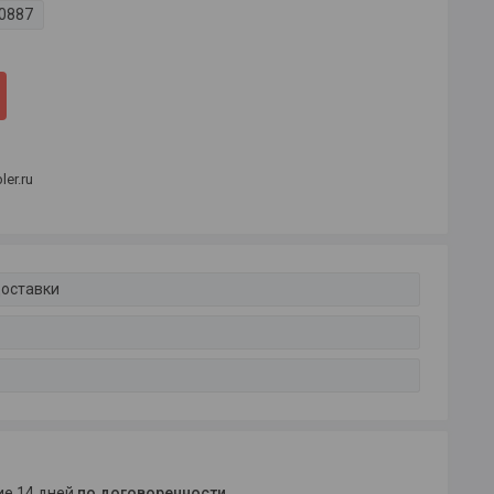
0887
er.ru
доставки
ние 14 дней
по договоренности