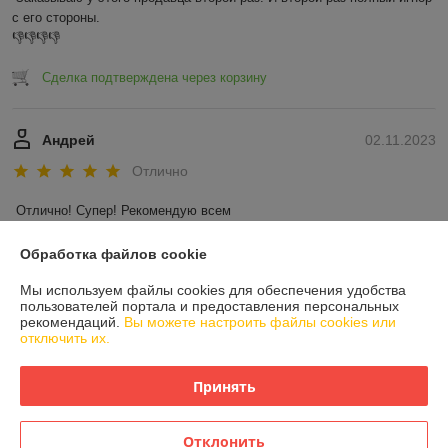
с его стороны.

👎👎👎👎
Сделка подтверждена через корзину
Андрей
02.11.2023
Отлично
Отлично! Супер! Рекомендую всем
Показать все отзывы
Обработка файлов cookie
Мы используем файлы cookies для обеспечения удобства
пользователей портала и предоставления персональных
О нас
рекомендаций.
Вы можете настроить файлы cookies или
отключить их.
Контакты
Принять
Доставка и оплата
Отклонить