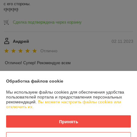
с его стороны.

👎👎👎👎
Сделка подтверждена через корзину
Андрей
02.11.2023
Отлично
Отлично! Супер! Рекомендую всем
Показать все отзывы
Обработка файлов cookie
Мы используем файлы cookies для обеспечения удобства
О нас
пользователей портала и предоставления персональных
рекомендаций.
Вы можете настроить файлы cookies или
отключить их.
Контакты
Принять
Доставка и оплата