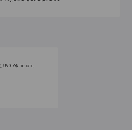
), UV0-УФ-печать;