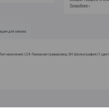
Подробнее
ция для заказа
; Тип нанесения: LC4-Лазерная гравировка, SH-Шелкография (1 цвет