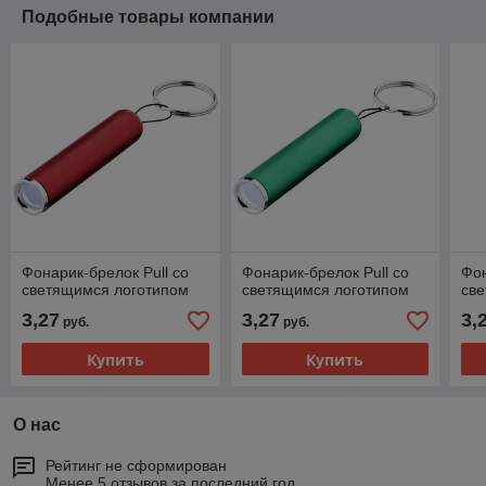
Подобные товары компании
Фонарик-брелок Pull со
Фонарик-брелок Pull со
Фон
светящимся логотипом
светящимся логотипом
св
3,27
3,27
3,
руб.
руб.
Купить
Купить
О нас
Рейтинг не сформирован
Менее 5 отзывов за последний год