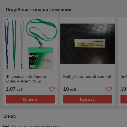
Подобные товары компании
Шнурок для бейджа с
Бейдж с заливкой смолой
Бе
клипом Axent 4532
1,07
10
10
руб.
руб.
Купить
Купить
О нас